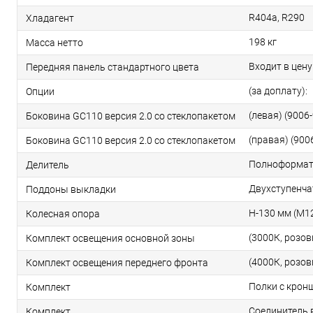
R404a, R290
Хладагент
198 кг
Масса нетто
Входит в цену
Передняя панель стандартного цвета
(за доплату):
Опции
(левая) (9006
Боковина GС110 версия 2.0 со стеклопакетом
(правая) (900
Боковина GС110 версия 2.0 со стеклопакетом
Полноформа
Делитель
Двухступенч
Поддоны выкладки
H-130 мм (М1
Колесная опора
(3000К, розо
Комплект освещения основной зоны
(4000К, розо
Комплект освещения переднего фронта
Полки с крон
Комплект
Соединитель 
Комплект