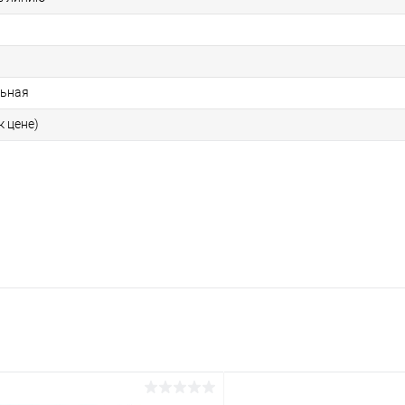
ьная
к цене)