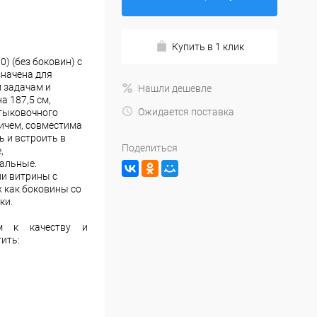
Купить в 1 клик
) (без боковин) с
начена для
м задачам и
Нашли дешевле
а 187,5 см,
Ожидается поставка
стыковочного
ичем, совместима
ь и встроить в
Поделиться
,
ральные.
и витрины с
 как боковины со
ки.
ям к качеству и
ить: