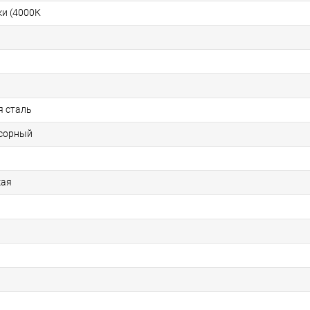
и (4000К
 сталь
сорный
кая