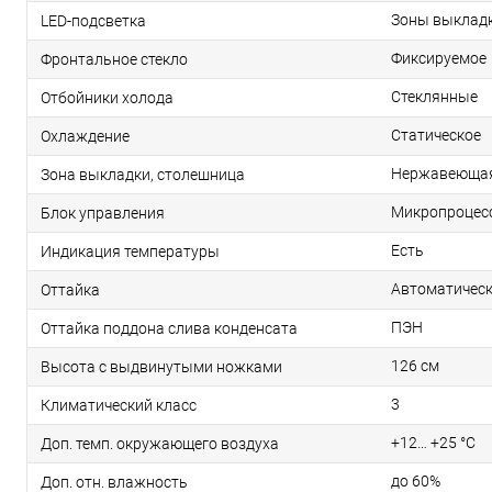
Зоны выкладк
LED-подсветка
Фиксируемое
Фронтальное стекло
Стеклянные
Отбойники холода
Статическое
Охлаждение
Нержавеющая
Зона выкладки, столешница
Микропроцес
Блок управления
Есть
Индикация температуры
Автоматичес
Оттайка
ПЭН
Оттайка поддона слива конденсата
126 см
Высота с выдвинутыми ножками
3
Климатический класс
+12… +25 °С
Доп. темп. окружающего воздуха
до 60%
Доп. отн. влажность