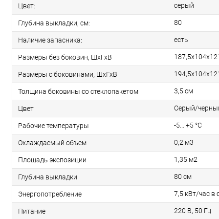
серый
Цвет:
80
Глубина выкладки, см:
есть
Наличие запасника:
187,5х104х12
Размеры без боковин, ШхГхВ
194,5х104х12
Размеры с боковинами, ШхГхВ
3,5 см
Толщина боковины со стеклопакетом
Серый/черный
Цвет
-5… +5 °С
Рабочие температуры
0,2 м3
Охлаждаемый объем
1,35 м2
Площадь экспозиции
80 см
Глубина выкладки
7,5 кВт/час в 
Энергопотребление
220 В, 50 Гц
Питание