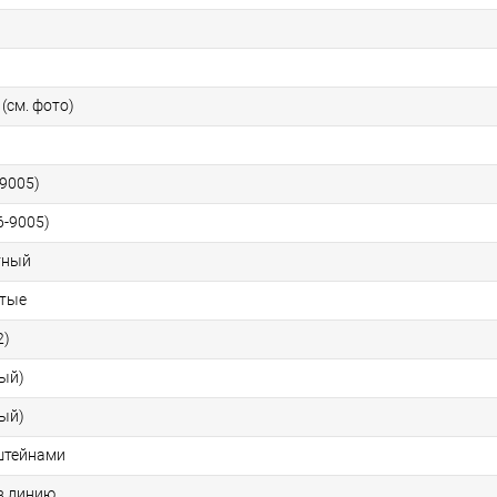
 (см. фото)
-9005)
6-9005)
тный
атые
2)
вый)
вый)
штейнами
в линию