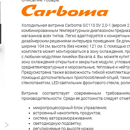
Холодильная витрина Carboma GC110 SV 2,0-1 (версия 2.0
комбинированным температурным диапазоном предназ
магазинов всех типов. Легко адаптируется к конкретны
дизайнерским решениями интерьера помещения. Ее длин
ширина 104 см, высота (без ножек) 121 см. С помощью 
комплекта может монтироваться в зону охлаждения, пр
с любыми модулями линейки Bavaria 4. Вы можете купит
зону охлаждения открытые и закрытые модули, угловые
среднетемпературные и морозильные, тепловые и нейт
Предусмотрена также возможность гибкой комплектаци
помощью дополнительных приспособлений-опций, таких
стеклопакетом, LED-светильник фронтового стекла, роли
Витрина соответствует современным требовани
производительности. Среди ее достоинств следует отмет
микропроцессорный блок управления;
встроенный накопитель продуктов;
систему авторазмораживания;
светодиодную подсветку;
регулируемые по высоте ножки.