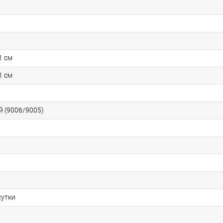
1 см
1 см
 (9006/9005)
сутки