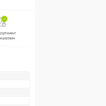
ссортимент
Скидки постоянным
фицирован
покупателям