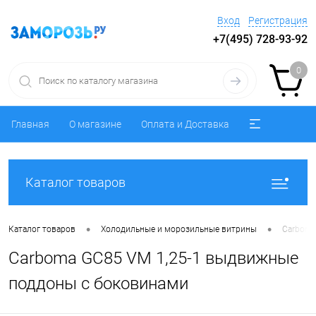
Вход
Регистрация
+7(495) 728-93-92
0
Главная
О магазине
Оплата и Доставка
Каталог товаров
•
•
Каталог товаров
Холодильные и морозильные витрины
Carboma
Carboma GC85 VM 1,25-1 выдвижные
поддоны с боковинами