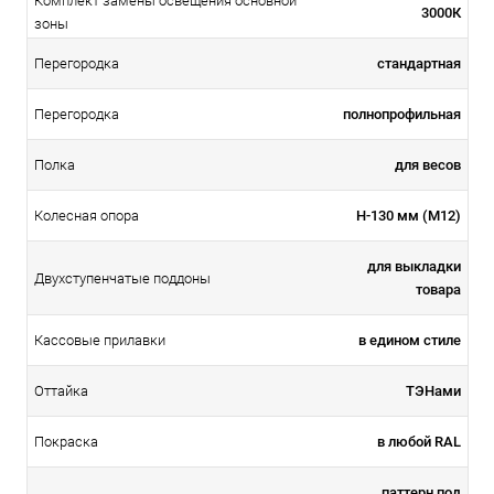
Комплект замены освещения основной
3000К
зоны
стандартная
Перегородка
полнопрофильная
Перегородка
для весов
Полка
H-130 мм (М12)
Колесная опора
для выкладки
Двухступенчатые поддоны
товара
в едином стиле
Кассовые прилавки
ТЭНами
Оттайка
в любой RAL
Покраска
паттерн под