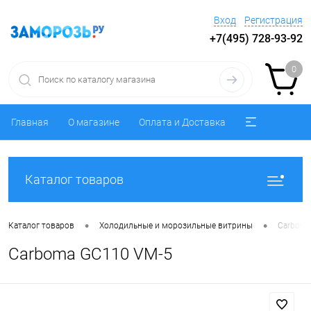
Вход
Регистрация
+7(495) 728-93-92
0
Главная
О магазине
Оплата и Доставка
Каталог товаров
•
•
Каталог товаров
Холодильные и морозильные витрины
Carboma
Carboma GC110 VM-5