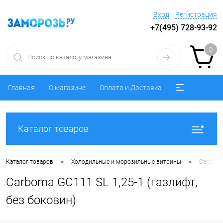
Вход
Регистрация
+7(495) 728-93-92
0
Главная
О магазине
Оплата и Доставка
Каталог товаров
•
•
Каталог товаров
Холодильные и морозильные витрины
Carboma 
Carboma GC111 SL 1,25-1 (газлифт,
без боковин)