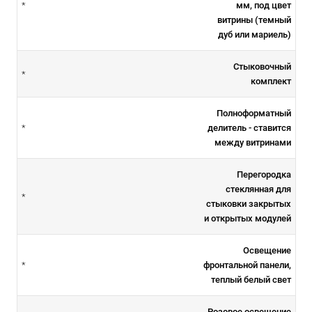
мм, под цвет
*
витрины (темный
дуб или мариель)
Стыковочный
*
комплект
Полноформатный
делитель - ставится
*
между витринами
Перегородка
стеклянная для
*
стыковки закрытых
и открытых модулей
Освещение
фронтальной панели,
*
теплый белый свет
Розовое освещение