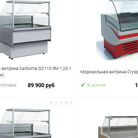
 витрина Carboma GC110 SM 1,25-1
Морозильная витрина Crysp
и)
89 900 руб
1
 поставка
В наличии
В корзину
В корз
 клик
Сравнение
Купить в 1 клик
ое
В избранное