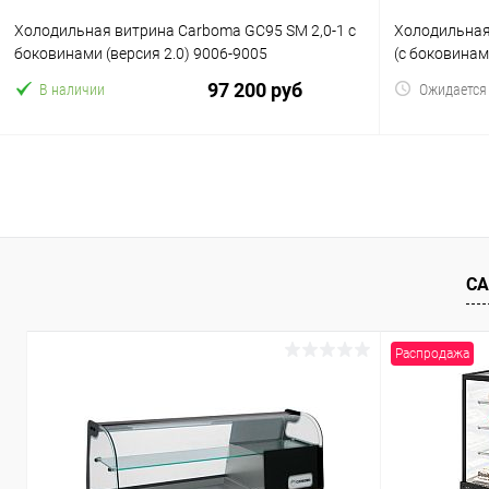
Холодильная витрина Carboma GC95 SM 2,0-1 с
Холодильная
боковинами (версия 2.0) 9006-9005
(с боковинам
97 200 руб
В наличии
Ожидается
В корзину
Купить в 1 клик
Сравнение
Купить в 1
В избранное
В избранн
СА
Распродажа