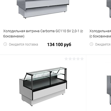
Холодильная витрина Carboma GC110 SV 2,0-1 (с
Холодильная
боковинами)
(с боковинам
134 100 руб
Ожидается поставка
Ожидается
В корзину
Купить в 1 клик
Сравнение
Купить в 1
В избранное
В избранн