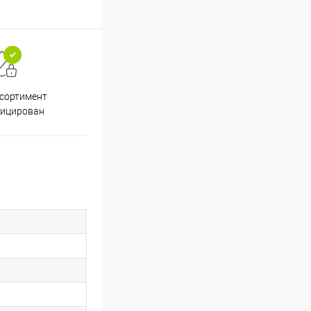
ссортимент
Скидки постоянным
фицирован
покупателям