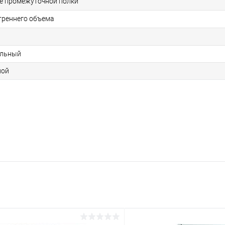
е промежуточной полки
треннего объема
й
альный
ной