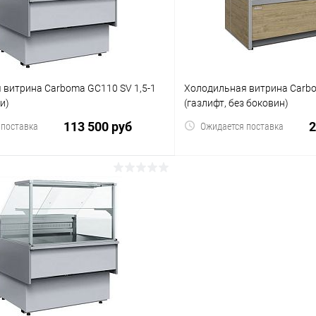
 витрина Carboma GC110 SV 1,5-1
Холодильная витрина Carbo
и)
(газлифт, без боковин)
113 500 руб
2
 поставка
Ожидается поставка
В корзину
В корз
 клик
Сравнение
Купить в 1 клик
ое
В избранное