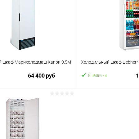
 клик
Сравнение
Купить в 1 клик
ое
В избранное
 шкаф Марихолодмаш Капри 0,5М
Холодильный шкаф Liebherr
64 400 руб
1
В наличии
В корзину
В корз
 клик
Сравнение
Купить в 1 клик
ое
В избранное