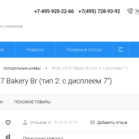
+7-495-920-22-66
+7(495) 728-93-92
З
ка
Новости
Полезные статьи
•
Холодильные шкафы
Polair CS107 Bakery Br (тип 2: с дисплеем 7’’)
7 Bakery Br (тип 2: с дисплеем 7’’)
КИ
ПОХОЖИЕ ТОВАРЫ
Отзывов: 0
Добавить отзыв
Описание товара: