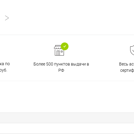
ка по
Более 500 пунктов выдачи в
Весь а
руб.
РФ
серти