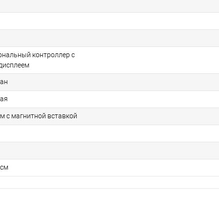
нальный контроллер с
дисплеем
тан
кая
ем с магнитной вставкой
 см