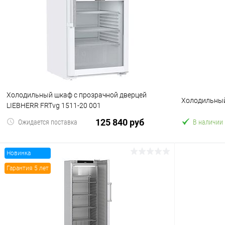
Купить в 1 клик
Сравнение
Купить в 1
В избранное
В избранн
Холодильный шкаф с прозрачной дверцей
Холодильный
LIEBHERR FRTvg 1511-20 001
125 840 руб
Ожидается поставка
В наличии
Новинка
В корзину
Гарантия 5 лет
Купить в 1 клик
Сравнение
Купить в 1
В избранное
В избранн