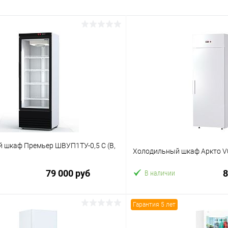
 шкаф Премьер ШВУП1ТУ-0,5 С (В,
Холодильный шкаф Аркто V0
79 000 руб
8
В наличии
Гарантия 5 лет
В корзину
В корз