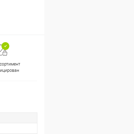
ссортимент
Скидки постоянным
фицирован
покупателям