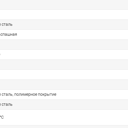
 сталь
аспашная
е
сталь, полимерное покрытие
 сталь
°С