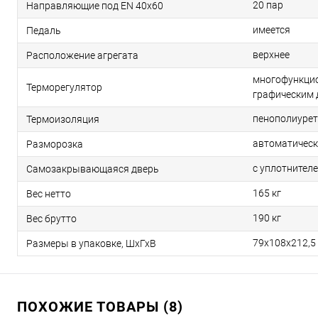
20 пар
Направляющие под EN 40х60
имеется
Педаль
верхнее
Расположение агрегата
многофункцио
Терморегулятор
графическим 
пенополиуре
Термоизоляция
автоматичес
Разморозка
с уплотнител
Самозакрывающаяся дверь
165 кг
Вес нетто
190 кг
Вес брутто
79х108х212,5
Размеры в упаковке, ШхГхВ
ПОХОЖИЕ ТОВАРЫ (8)