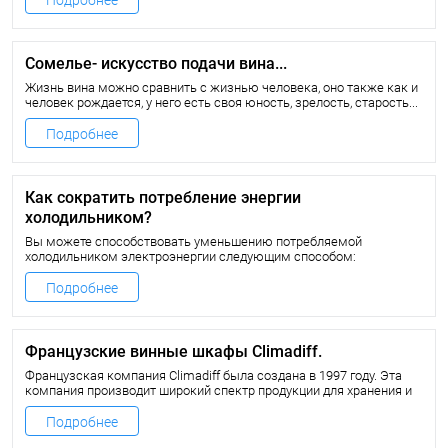
Подробнее
именно вам и не потратить деньги зря?
Сомелье- искусство подачи вина...
Жизнь вина можно сравнить с жизнью человека, оно также как и
человек рождается, у него есть своя юность, зрелость, старость...
Вино напиток изысканный и требует с собой деликатного
обращения.
Подробнее
И нет лучшего специалиста в этой области, чем сомелье. Это
профессия в России еще очень молода, но она по право уже
считается одной из самых стильных.
Как сократить потребление энергии
холодильником?
Вы можете способствовать уменьшению потребляемой
холодильником электроэнергии следующим способом:
Подробнее
Французские винные шкафы Climadiff.
Французская компания Climadiff была создана в 1997 году. Эта
компания производит широкий спектр продукции для хранения и
дозревания вина: от подвалов и винных кабинетов до
отдельностоящих и встраиваемых винных шкафов. Ассортимент
Подробнее
компании настолько велик, что позволяет даже самому