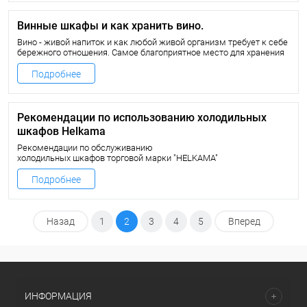
взыскательному клиенту выбрать подходящую по
характеристикам и под интерьер модель.
Винные шкафы и как хранить вино.
Вино - живой напиток и как любой живой организм требует к себе
бережного отношения. Самое благоприятное место для хранения
вина - специальный охлаждающий винный шкаф. Любое хорошее
вино будет терять свои вкусовые качества даже при перепаде
Подробнее
температур в пределах 5-7°С.
Рекомендации по использованию холодильных
шкафов Helkama
Рекомендации по обслуживанию
холодильных шкафов торговой марки "HELKAMA"
1. Уход и обслуживание.
Подробнее
На время проведения работ по уходу и обслуживанию
холодильный шкаф должен быть обязательно отключен от сети.
2. Чистка поверхностей.
Назад
1
2
3
4
5
Вперед
ИНФОРМАЦИЯ