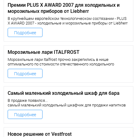
Премии PLUS X AWARD 2007 для холодильных и
морозильных приборов от Liebherr
В крупнейшем европейском технологическом состязании - PLUS
X AWARD 2007 - холодильные и морозильные приборы от Liebherr
завоевали множество наград.
Подробнее
Морозильные лари ITALFROST
Морозильные лари Italfrost прочно закрепились в нише
оптимального по стоимости отечественного холодильного
оборудования.
В линейке морозильных ларей есть морозильные лари для
Подробнее
мороженного и других замороженных продуктов со стеклянными
прямыми или гнутыми раздвижными крышками, а также
холодильные (среднетемпературные) лари.
Самый маленький холодильный шкаф для бара
В продаже появился...
самый маленький холодильный шкафчик для продажи напитков
Vestfrost FKG 50.
Подробнее
Новое решение от Vestfrost