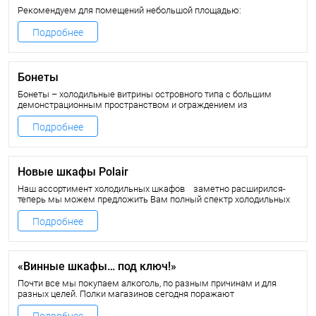
Рекомендуем для помещений небольшой площадью:
Подробнее
Бонеты
Бонеты – холодильные витрины островного типа с большим
демонстрационным пространством и ограждением из
панорамных стеклопакетов, улучшающих обзорность продукции.
Подробнее
Новые шкафы Polair
Наш ассортимент холодильных шкафов заметно расширился-
теперь мы можем предложить Вам полный спектр холодильных
шкафов Polair. «СОВИТАЛПРОДМАШ»- это один из крупнейших
заводов холодильного оборудования в России на сегодняшний
Подробнее
день. Производя свою продукцию завод делает основную ставку
на производство крупногабаритных объемных холодильных и
морозильных шкафов, объемом от 500 до 1400 литров.
«Винные шкафы… под ключ!»
Почти все мы покупаем алкоголь, по разным причинам и для
разных целей. Полки магазинов сегодня поражают
разнообразием этикеток, форм и цен. Но как же во всем этом на
самом деле разобраться, выбрать то, что придётся по вкусу