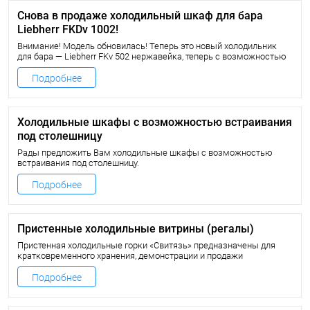
Снова в продаже холодильный шкаф для бара
Liebherr FKDv 1002!
Внимание! Модель обновилась! Теперь это новый холодильник
для бара — Liebherr FKv 502 нержавейка, теперь с возможностью
навески на стену!
Подробнее
Холодильные шкафы с возможностью встраивания
под столешницу
Рады предложить Вам холодильные шкафы с возможностью
встраивания под столешницу.
Благодаря съёмной верхней крышке, холодильный шкаф можно
Подробнее
интегрировать под столешницу или прилавок.
Пристенные холодильные витрины (регалы)
Пристенная холодильные горки «Свитязь» предназначены для
кратковременного хранения, демонстрации и продажи
предварительно охлажденных пищевых продуктов.
Пристенные витрины «Свитязь» от Гольфстрим имеют
Подробнее
принудительную систему охлаждения.