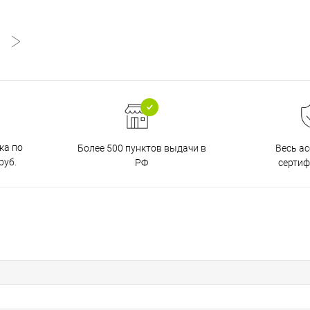
ка по
Более 500 пунктов выдачи в
Весь а
руб.
РФ
серти