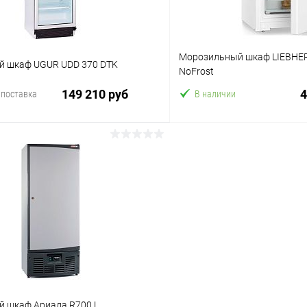
Морозильный шкаф LIEBHER
 шкаф UGUR UDD 370 DTK
NoFrost
149 210 руб
4
 поставка
В наличии
В корзину
В корз
 клик
Сравнение
Купить в 1 клик
ое
В избранное
 шкаф Ариада R700 L