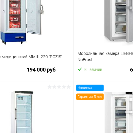
Морозильная камера LIEBHE
 медицинский ММШ-220 "POZIS"
NoFrost
194 000 руб
6
В наличии
Новинка
В корзину
В корз
Гарантия 5 лет
 клик
Сравнение
Купить в 1 клик
ое
В избранное