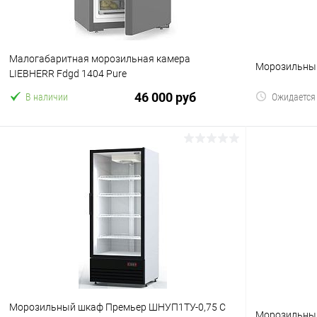
Малогабаритная морозильная камера
Морозильный
LIEBHERR Fdgd 1404 Pure
46 000 руб
В наличии
Ожидается
В корзину
Купить в 1 клик
Сравнение
Купить в 1
В избранное
В избранн
Морозильный шкаф Премьер ШНУП1ТУ-0,75 C
Морозильный