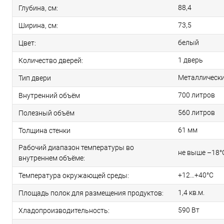
88,4
Глубина, см:
73,5
Ширина, см:
белый
Цвет:
1 дверь
Количество дверей:
Металлическ
Тип двери
700 литров
Внутренний объём
560 литров
Полезный объём
61 мм
Толщина стенки
Рабочий диапазон температуры во
не выше –18°
внутреннем объёме:
+12…+40°С
Температура окружающей среды:
1,4 кв.м.
Площадь полок для размещения продуктов:
590 Вт
Хладопроизводительность: