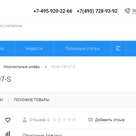
+7-495-920-22-66
+7(495) 728-93-92
З
ка
Новости
Полезные статьи
•
Морозильные шкафы
Polair CB107-S
07-S
КИ
ПОХОЖИЕ ТОВАРЫ
Отзывов: 0
Добавить отзыв
Описание товара: