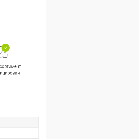
ссортимент
Скидки постоянным
фицирован
покупателям