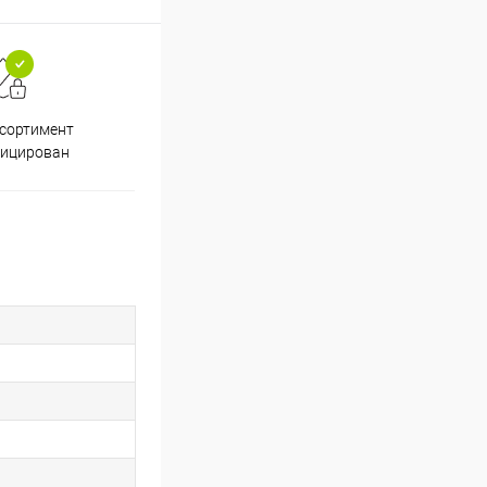
ссортимент
Скидки постоянным
фицирован
покупателям