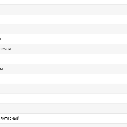
й
аемая
ом
, янтарный