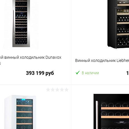
й винный холодильник Dunavox
Винный холодильник Liebher
S
393 199 руб
1
В наличии
В корзину
В корз
 клик
Сравнение
Купить в 1 клик
ое
В избранное