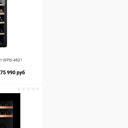
r WPbl 4601
75 990 руб
ину
Сравнение