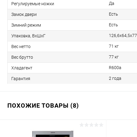
Да
Регулируемые ножки
Есть
Замок двери
Есть
Зимний режим
126,6х64,5х77
Упаковка, ВxШxГ
71 кг
Вес нетто
77 кг
Вес брутто
R600a
Хладагент
2 года
Гарантия
ПОХОЖИЕ ТОВАРЫ (8)