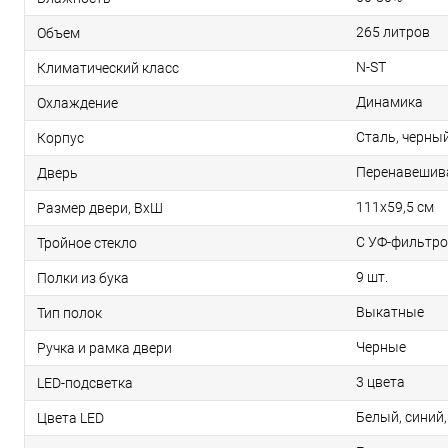
265 литров
Объем
N-ST
Климатический класс
Динамика
Охлаждение
Сталь, черны
Корпус
Перенавешив
Дверь
111х59,5 см
Размер двери, ВхШ
С УФ-фильтр
Тройное стекло
9 шт.
Полки из бука
Выкатные
Тип полок
Черные
Ручка и рамка двери
3 цвета
LED-подсветка
Белый, синий
Цвета LED