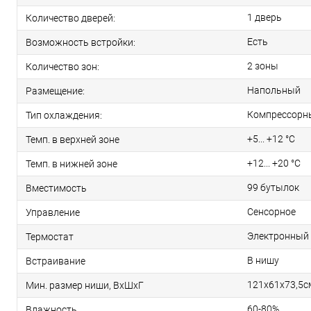
1 дверь
Количество дверей:
Есть
Возможность встройки:
2 зоны
Количество зон:
Напольный
Размещение:
Компрессорн
Тип охлаждения:
+5... +12 °C
Темп. в верхней зоне
+12... +20 °C
Темп. в нижней зоне
99 бутылок
Вместимость
Сенсорное
Управление
Электронный
Термостат
В нишу
Встраивание
121х61х73,5с
Мин. размер ниши, ВxШxГ
60-80%
Влажность