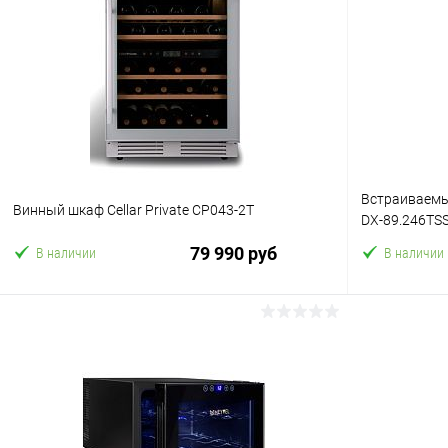
Встраиваемы
Винный шкаф Cellar Private CP043-2T
DX-89.246TS
79 990 руб
В наличии
В наличии
В корзину
Купить в 1 клик
Сравнение
Купить в 1
В избранное
В избранн