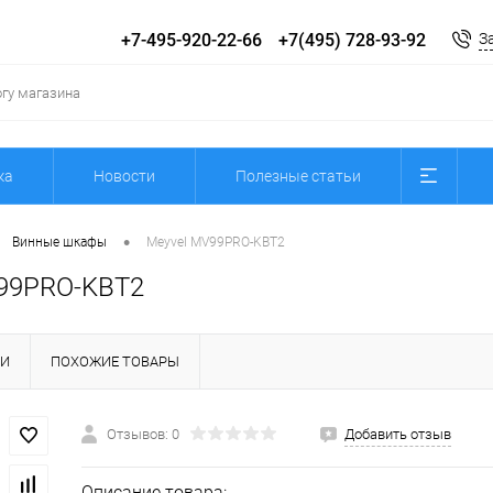
+7-495-920-22-66
+7(495) 728-93-92
З
ка
Новости
Полезные статьи
•
Винные шкафы
Meyvel MV99PRO-KBT2
99PRO-KBT2
КИ
ПОХОЖИЕ ТОВАРЫ
Отзывов: 0
Добавить отзыв
Описание товара: