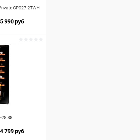
Private CP027-2TWH
5 990 руб
ину
Сравнение
-28.88
4 799 руб