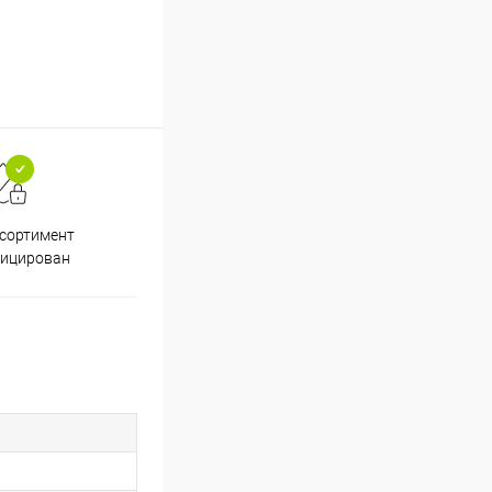
ссортимент
Скидки постоянным
фицирован
покупателям