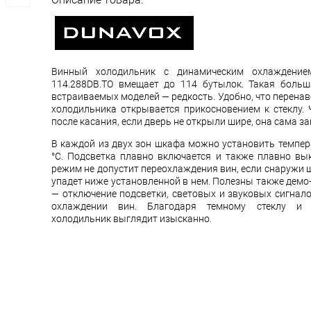
Винный холодильник с динамическим охлаждение
114.288DB.TO вмещает до 114 бутылок. Такая больш
встраиваемых моделей — редкость. Удобно, что перена
холодильника открывается прикосновением к стеклу. 
после касания, если дверь не открыли шире, она сама за
В каждой из двух зон шкафа можно установить темпера
°C. Подсветка плавно включается и также плавно вы
режим не допустит переохлаждения вин, если снаружи 
упадет ниже установленной в нем. Полезны также демо
— отключение подсветки, световых и звуковых сигнал
охлаждении вин. Благодаря темному стеклу и 
холодильник выглядит изысканно.