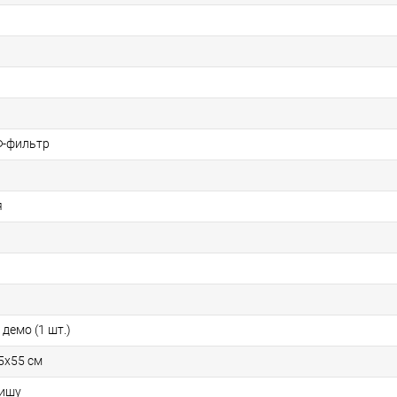
Ф-фильтр
я
демо (1 шт.)
5x55 см
нишу