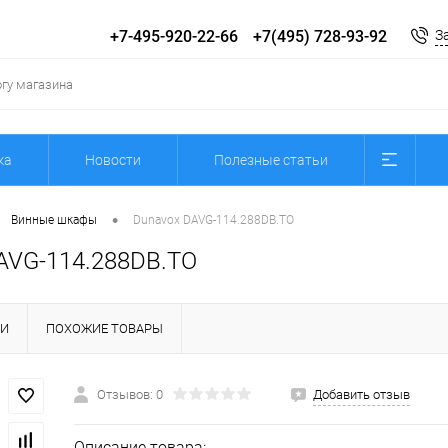
+7-495-920-22-66
+7(495) 728-93-92
З
ка
Новости
Полезные статьи
•
Винные шкафы
Dunavox DAVG-114.288DB.TO
AVG-114.288DB.TO
КИ
ПОХОЖИЕ ТОВАРЫ
Отзывов: 0
Добавить отзыв
Описание товара: