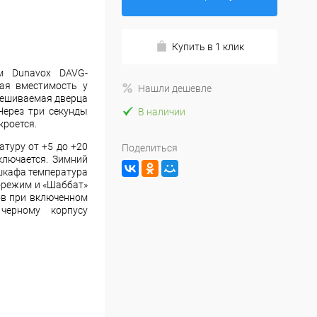
Купить в 1 клик
м Dunavox DAVG-
ая вместимость у
Нашли дешевле
вешиваемая дверца
Через три секунды
В наличии
кроется.
туру от +5 до +20
Поделиться
ключается. Зимний
шкафа температура
-режим и «Шаббат»
ов при включенном
черному корпусу