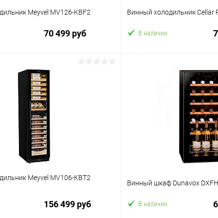
дильник Meyvel MV126-KBF2
Винный холодильник Cellar 
70 499 руб
7
В наличии
В корзину
В корз
 клик
Сравнение
Купить в 1 клик
ое
В избранное
дильник Meyvel MV106-KBT2
Винный шкаф Dunavox DXFH
156 499 руб
6
В наличии