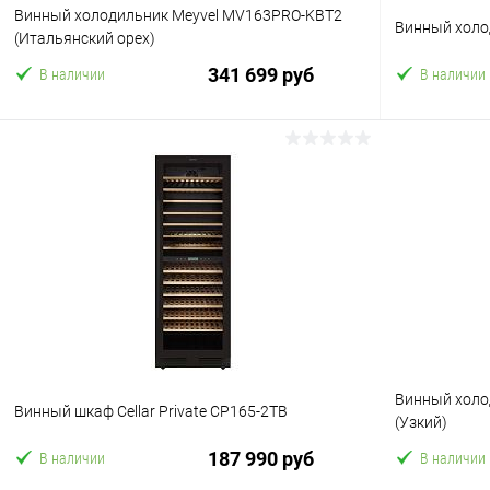
Винный холодильник Meyvel MV163PRO-KBT2
Винный холо
(Итальянский орех)
341 699 руб
В наличии
В наличии
В корзину
Купить в 1 клик
Сравнение
Купить в 1
В избранное
В избранн
Винный холо
Винный шкаф Cellar Private CP165-2TB
(Узкий)
187 990 руб
В наличии
В наличии