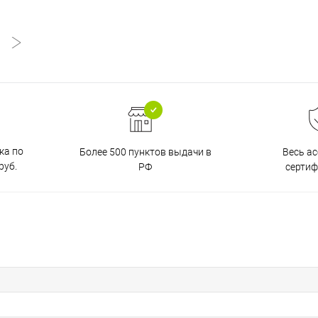
ка по
Более 500 пунктов выдачи в
Весь а
руб.
РФ
серти