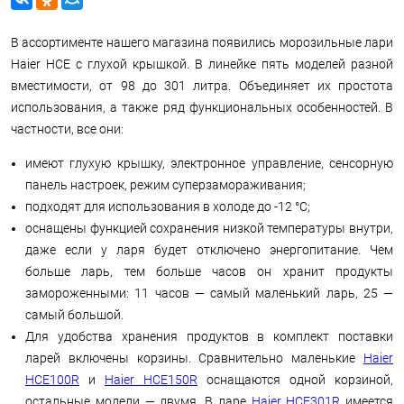
В ассортименте нашего магазина появились морозильные лари
Haier HCE с глухой крышкой. В линейке пять моделей разной
вместимости, от 98 до 301 литра. Объединяет их простота
использования, а также ряд функциональных особенностей. В
частности, все они:
имеют глухую крышку, электронное управление, сенсорную
панель настроек, режим суперзамораживания;
подходят для использования в холоде до -12 °С;
оснащены функцией сохранения низкой температуры внутри,
даже если у ларя будет отключено энергопитание. Чем
больше ларь, тем больше часов он хранит продукты
замороженными: 11 часов — самый маленький ларь, 25 —
самый большой.
Для удобства хранения продуктов в комплект поставки
ларей включены корзины. Сравнительно маленькие
Haier
HCE100R
и
Haier HCE150R
оснащаются одной корзиной,
остальные модели — двумя. В ларе
Haier HCE301R
имеется