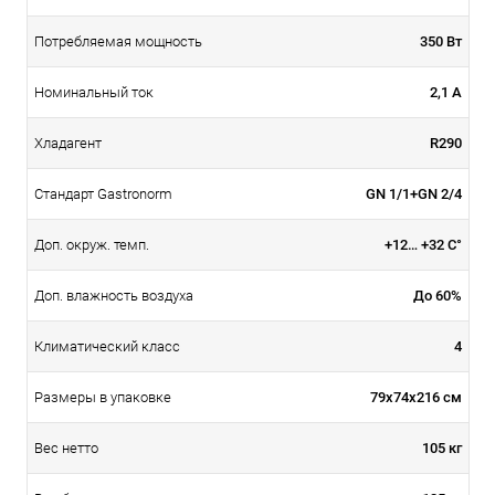
350 Вт
Потребляемая мощность
2,1 А
Номинальный ток
R290
Хладагент
GN 1/1+GN 2/4
Стандарт Gastronorm
+12… +32 С°
Доп. окруж. темп.
До 60%
Доп. влажность воздуха
4
Климатический класс
79х74х216 см
Размеры в упаковке
105 кг
Вес нетто