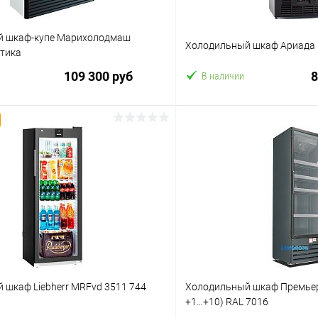
й шкаф-купе Марихолодмаш
Холодильный шкаф Ариада
атика
109 300 руб
8
В наличии
В корзину
В корз
 клик
Сравнение
Купить в 1 клик
ое
В избранное
 шкаф Liebherr MRFvd 3511 744
Холодильный шкаф Премьер 
+1…+10) RAL 7016