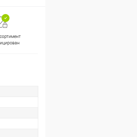
ссортимент
Скидки постоянным
фицирован
покупателям