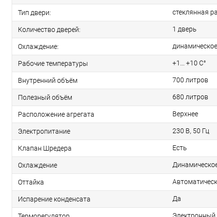
стеклянная р
Тип двери:
1 дверь
Количество дверей:
динамическо
Охлаждение:
+1... +10 С°
Рабочие температуры
700 литров
Внутренний объём
680 литров
Полезный объём
Верхнее
Расположение агрегата
230 В, 50 Гц
Электропитание
Есть
Клапан Шредера
Динамическо
Охлаждение
Автоматичес
Оттайка
Да
Испарение конденсата
Электронный
Терморегулятор