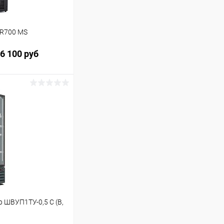
 R700 MS
6 100 руб
ину
Сравнение
ШВУП1ТУ-0,5 С (В,