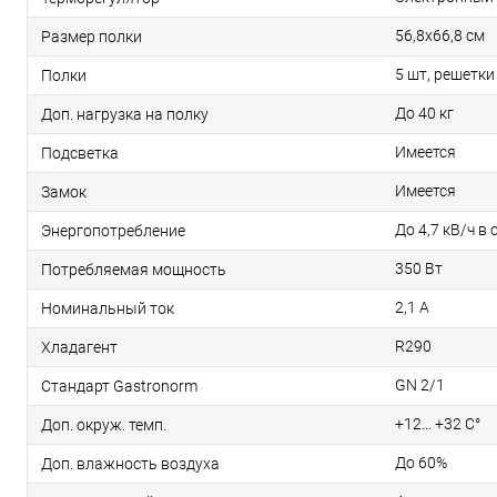
56,8х66,8 см
Размер полки
5 шт, решетки
Полки
До 40 кг
Доп. нагрузка на полку
Имеется
Подсветка
Имеется
Замок
До 4,7 кВ/ч в 
Энергопотребление
350 Вт
Потребляемая мощность
2,1 А
Номинальный ток
R290
Хладагент
GN 2/1
Стандарт Gastronorm
+12… +32 С°
Доп. окруж. темп.
До 60%
Доп. влажность воздуха