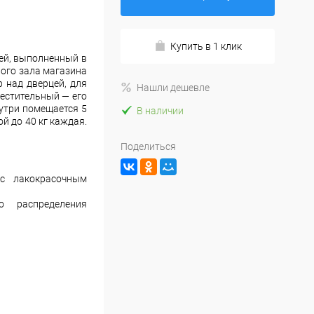
Купить в 1 клик
ей, выполненный в
вого зала магазина
р над дверцей, для
Нашли дешевле
естительный — его
нутри помещается 5
В наличии
й до 40 кг каждая.
Поделиться
с лакокрасочным
о распределения