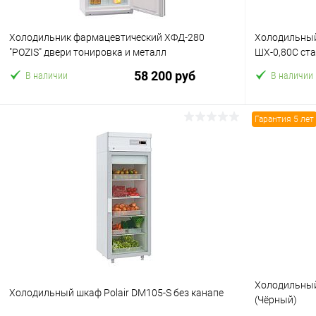
Холодильник фармацевтический ХФД-280
Холодильны
"POZIS" двери тонировка и металл
ШХ-0,80С ст
58 200 руб
В наличии
В наличии
Гарантия 5 лет
В корзину
Купить в 1 клик
Сравнение
Купить в 1
В избранное
В избранн
Холодильный
Холодильный шкаф Polair DM105-S без канапе
(Чёрный)