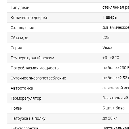
стеклянная р
Тип двери:
1 дверь
Количество дверей:
динамическо
Охлаждение:
225
Объем, л:
Visual
Серия
+3...+8 °C
Температурный режим
не более 230 
Потребляемая мощность
не более 2,53
Суточное энергопотребление
с системой и
Автоотайка
Электронный
Терморегулятор
5 шт. + база
Полки
до 20 кг
Нагрузка на полку
Вертикальна
LED-подсветка