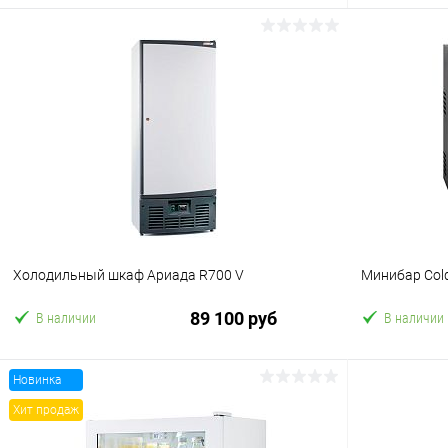
В корзину
Купить в 1 клик
Сравнение
Купить в 1
В избранное
В избранн
Холодильный шкаф Ариада R700 V
Минибар Col
89 100 руб
В наличии
В наличии
Новинка
В корзину
Хит продаж