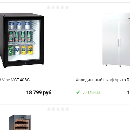
В корзину
В корз
 клик
Сравнение
Купить в 1 клик
ое
В избранное
d Vine MCT-40BG
Холодильный шкаф Аркто R1
18 799 руб
1
В наличии
В корзину
В корз