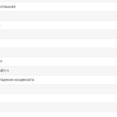
аспашная
е
Вт
 кВт/ч
спарения конденсата
я