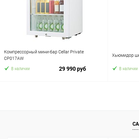
Купить в 1 клик
Сравнение
Купить в 1
В избранное
В избранн
Компрессорный мини-бар Cellar Private
Хьюмидор шк
CP017AW
29 990 руб
В наличии
В наличии
В корзину
Купить в 1 клик
Сравнение
Купить в 1
В избранное
В избранн
СА