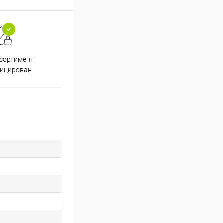
ссортимент
Скидки постоянным
фицирован
покупателям