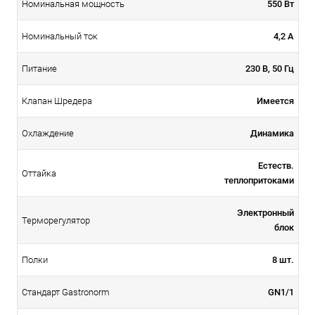
550 Вт
Номинальная мощность
4,2 А
Номинальный ток
230 В, 50 Гц
Питание
Имеется
Клапан Шредера
Динамика
Охлаждение
Естеств.
Оттайка
теплопритоками
Электронный
Терморегулятор
блок
8 шт.
Полки
GN1/1
Стандарт Gastronorm