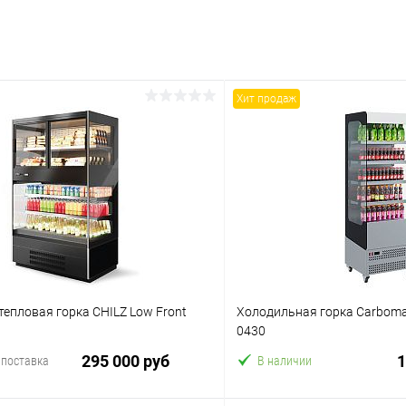
Хит продаж
епловая горка CHILZ Low Front
Холодильная горка Carboma
0430
295 000 руб
1
 поставка
В наличии