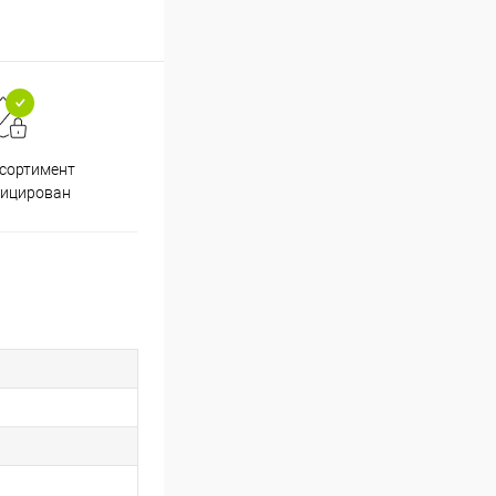
ссортимент
Скидки постоянным
фицирован
покупателям