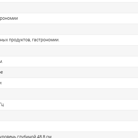
трономии
чных продуктов, гастрономии.
м.
ое
и
Гц
уровень глубиной 48,8 см.