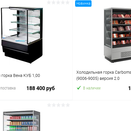
Новинка
В корзину
В корз
 клик
Сравнение
Купить в 1 клик
ое
В избранное
Холодильная горка Carboma
горка Вена КУБ 1,00
(9006-9005) версия 2.0
188 400 руб
1
 поставка
В наличии
В корзину
В корз
 клик
Сравнение
Купить в 1 клик