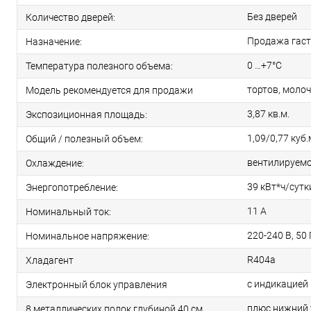
Без дверей
Количество дверей:
Продажа гас
Назначение:
0 …+7°C
Температура полезного объема:
тортов, моло
Модель рекомендуется для продажи
3,87 кв.м.
Экспозиционная площадь:
1,09/0,77 куб.
Общий / полезный объем:
вентилируем
Охлаждение:
39 кВт*ч/сутк
Энергопотребление:
11 А
Номинальный ток:
220-240 В, 50 
Номинальное напряжение:
R404a
Хладагент
с индикацией
Электронный блок управления
плюс нижний 
8 металлических полок глубиной 40 см.