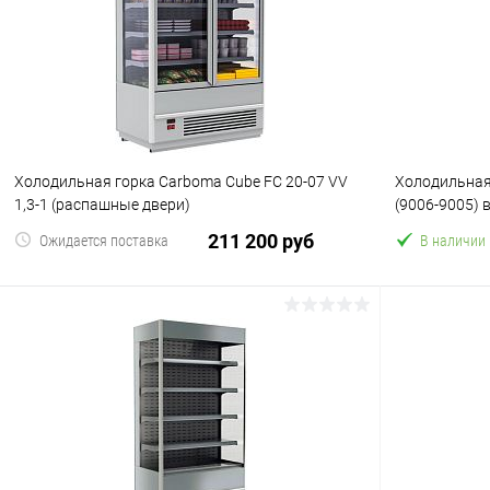
Купить в 1 клик
Сравнение
Купить в 1
В избранное
В избранн
Холодильная горка Carboma Cube FC 20-07 VV
Холодильная 
1,3-1 (распашные двери)
(9006-9005) 
211 200 руб
Ожидается поставка
В наличии
В корзину
Купить в 1 клик
Сравнение
Купить в 1
В избранное
В избранн