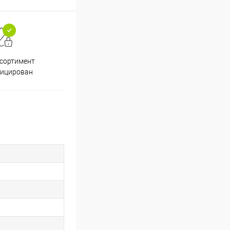
ссортимент
Скидки постоянным
фицирован
покупателям