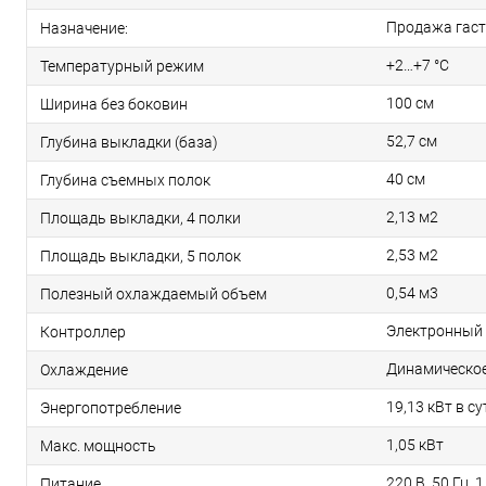
Продажа гас
Назначение:
+2…+7 °C
Температурный режим
100 см
Ширина без боковин
52,7 см
Глубина выкладки (база)
40 см
Глубина съемных полок
2,13 м2
Площадь выкладки, 4 полки
2,53 м2
Площадь выкладки, 5 полок
0,54 м3
Полезный охлаждаемый объем
Электронный
Контроллер
Динамическо
Охлаждение
19,13 кВт в су
Энергопотребление
1,05 кВт
Макс. мощность
220 В, 50 Гц, 
Питание