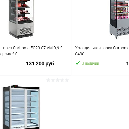
 клик
Сравнение
Купить в 1 клик
ое
В избранное
горка Carboma FC20-07 VM 0,6-2
Холодильная горка Carboma
версия 2.0
0430
131 200 руб
1
В наличии
В корзину
В корз
 клик
Сравнение
Купить в 1 клик
ое
В избранное