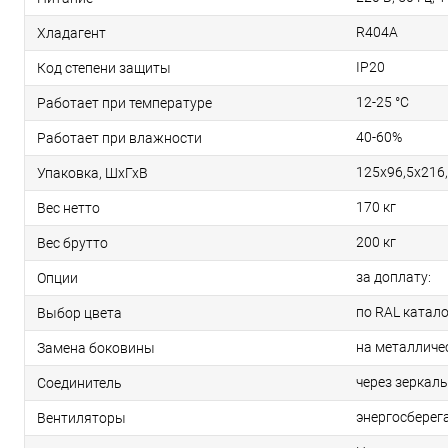
R404A
Хладагент
IP20
Код степени защиты
12-25 °С
Работает при температуре
40-60%
Работает при влажности
125х96,5х216,
Упаковка, ШхГхВ
170 кг
Вес нетто
200 кг
Вес брутто
за доплату:
Опции
по RAL катало
Выбор цвета
на металличе
Замена боковины
через зеркал
Соединитель
энергосбере
Вентиляторы