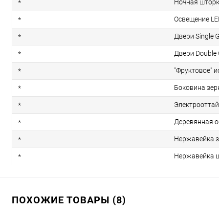
Ночная штор
*
Освещение LE
*
Двери Single 
*
Двери Double 
*
"Фруктовое" 
*
Боковина зер
*
Электрооттай
*
Деревянная 
*
Нержавейка 
*
Нержавейка 
*
ПОХОЖИЕ ТОВАРЫ (8)