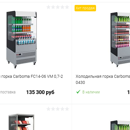
Хит продаж
горка Carboma FC14-06 VM 0,7-2
Холодильная горка Carboma
0430
135 300 руб
1
 поставка
В наличии
В корзину
В корз