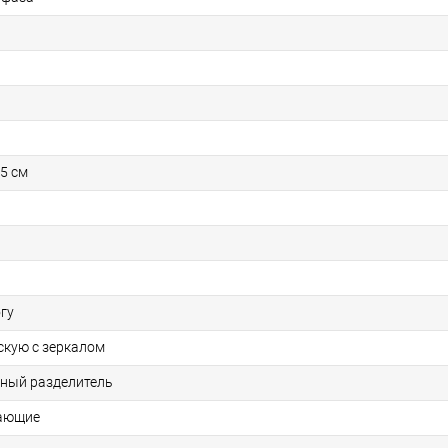
5 см
гу
скую с зеркалом
ьный разделитель
гающие