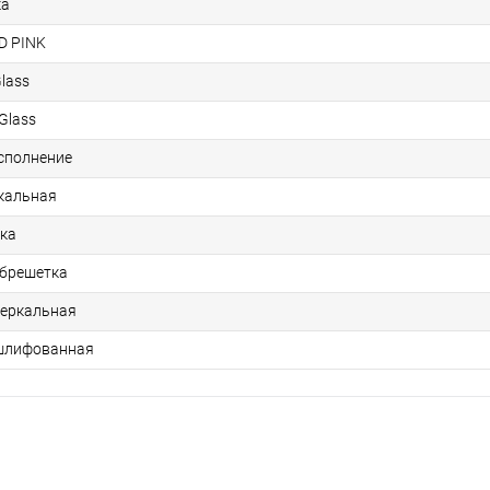
ка
D PINK
Glass
Glass
исполнение
кальная
ка
обрешетка
зеркальная
шлифованная