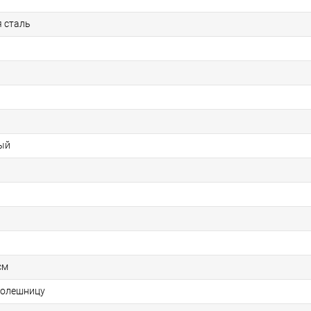
 сталь
ый
см
столешницу