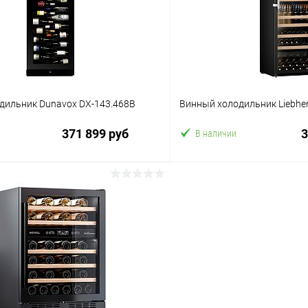
ое
В избранное
дильник Dunavox DX-143.468B
Винный холодильник Liebher
371 899 руб
3
В наличии
В корзину
В корз
 клик
Сравнение
Купить в 1 клик
ое
В избранное