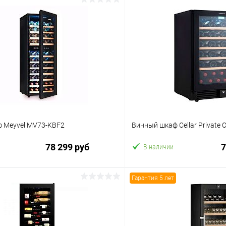
 Meyvel MV73-KBF2
Винный шкаф Cellar Private
78 299 руб
7
В наличии
Гарантия 5 лет
В корзину
В корз
 клик
Сравнение
Купить в 1 клик