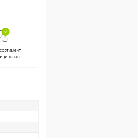
ссортимент
Скидки постоянным
фицирован
покупателям