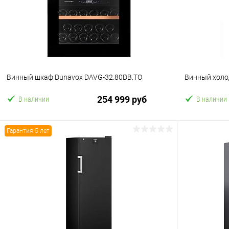
В избранное
В избранн
Винный шкаф Dunavox DAVG-32.80DB.TO
Винный холо
254 999 руб
В наличии
В наличии
Гарантия 5 лет
В корзину
Купить в 1 клик
Сравнение
Купить в 1
В избранное
В избранн