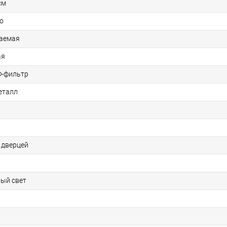
см
о
аемая
ая
Ф-фильтр
еталл
 дверцей
ый свет