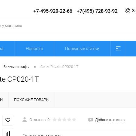
+7-495-920-22-66
+7(495) 728-93-92
З
ка
Новости
Полезные статьи
•
Винные шкафы
Cellar Private CP020-1T
ate CP020-1T
КИ
ПОХОЖИЕ ТОВАРЫ
Отзывов: 0
Добавить отзыв
Описание товара: