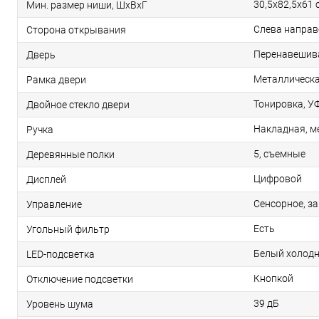
30,5х82,5х61 
Мин. размер ниши, ШхВхГ
Слева направ
Сторона открывания
Перенавешив
Дверь
Металлическ
Рамка двери
Тонировка, У
Двойное стекло двери
Накладная, м
Ручка
5, съемные
Деревянные полки
Цифровой
Дисплей
Сенсорное, за
Управление
Есть
Угольный фильтр
Белый холодн
LED-подсветка
Кнопкой
Отключение подсветки
39 дБ
Уровень шума