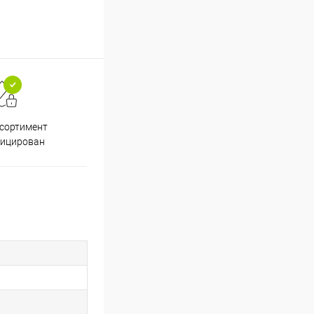
ссортимент
Скидки постоянным
фицирован
покупателям