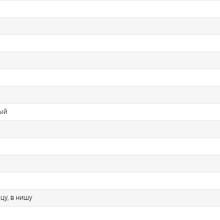
ый
цу, в нишу