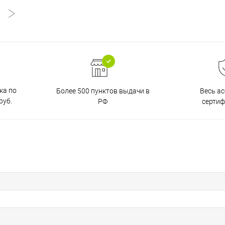
ка по
Более 500 пунктов выдачи в
Весь а
руб.
РФ
серти