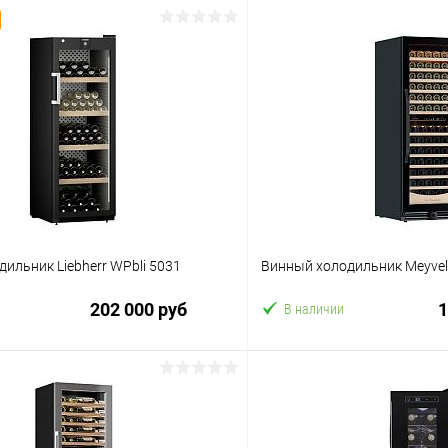
ильник Liebherr WPbli 5031
Винный холодильник Meyve
202 000 руб
1
В наличии
В корзину
В корз
 клик
Сравнение
Купить в 1 клик