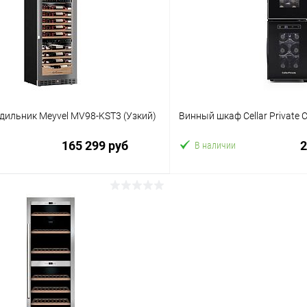
ое
В избранное
дильник Meyvel MV98-KST3 (Узкий)
Винный шкаф Cellar Private 
165 299 руб
2
В наличии
В корзину
В корз
 клик
Сравнение
Купить в 1 клик
ое
В избранное