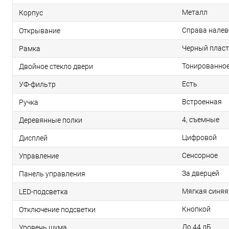
Металл
Корпус
Справа налев
Открывание
Черный пласт
Рамка
Тонированно
Двойное стекло двери
Есть
УФ-фильтр
Встроенная
Ручка
4, съемные
Деревянные полки
Цифровой
Дисплей
Сенсорное
Управление
За дверцей
Панель управления
Мягкая синяя
LED-подсветка
Кнопкой
Отключение подсветки
До 44 дБ
Уровень шума