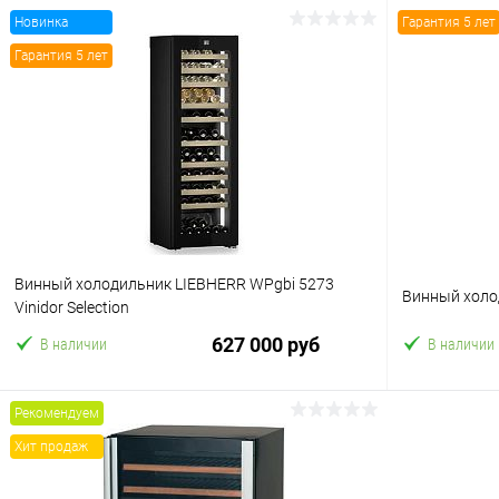
Новинка
Гарантия 5 лет
Гарантия 5 лет
Винный холодильник LIEBHERR WPgbi 5273
Винный холод
Vinidor Selection
627 000 руб
В наличии
В наличии
Рекомендуем
В корзину
Хит продаж
Купить в 1 клик
Сравнение
Купить в 1