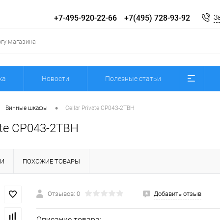
+7-495-920-22-66
+7(495) 728-93-92
З
ка
Новости
Полезные статьи
•
Винные шкафы
Cellar Private CP043-2TBH
vate CP043-2TBH
КИ
ПОХОЖИЕ ТОВАРЫ
Отзывов: 0
Добавить отзыв
Описание товара: