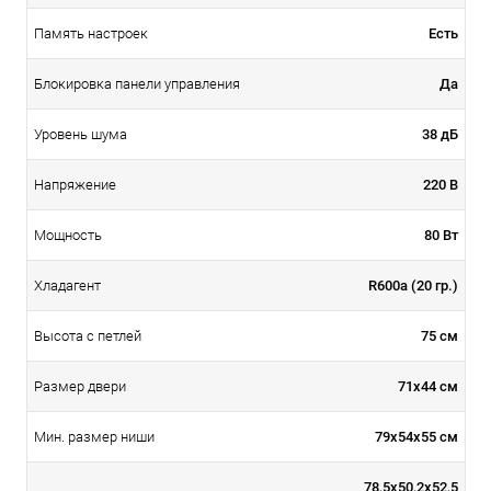
Есть
Память настроек
Да
Блокировка панели управления
38 дБ
Уровень шума
220 В
Напряжение
80 Вт
Мощность
R600а (20 гр.)
Хладагент
75 см
Высота с петлей
71х44 см
Размер двери
79х54х55 см
Мин. размер ниши
78,5х50,2х52,5