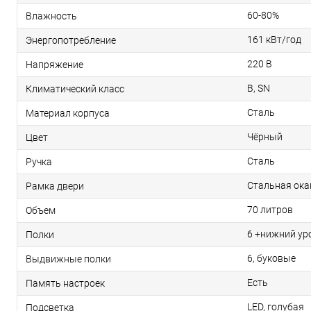
60-80%
Влажность
161 кВт/год
Энергопотребление
220 В
Напряжение
B, SN
Климатический класс
Сталь
Материал корпуса
Чёрный
Цвет
Сталь
Ручка
Стальная ока
Рамка двери
70 литров
Объем
6 +нижний ур
Полки
6, буковые
Выдвижные полки
Есть
Память настроек
LED, голубая
Подсветка