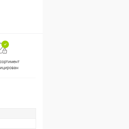
ссортимент
Скидки постоянным
фицирован
покупателям