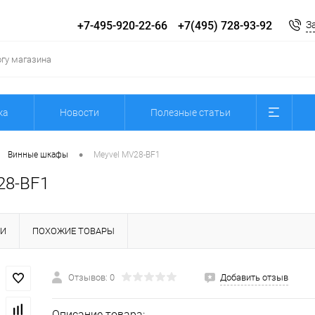
+7-495-920-22-66
+7(495) 728-93-92
З
ка
Новости
Полезные статьи
•
Винные шкафы
Meyvel MV28-BF1
28-BF1
КИ
ПОХОЖИЕ ТОВАРЫ
Отзывов: 0
Добавить отзыв
Описание товара: