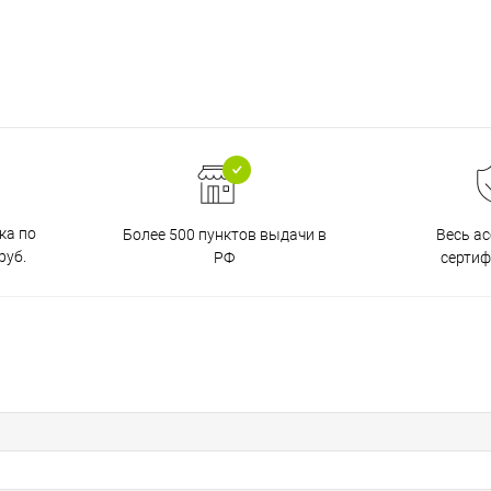
ка по
Более 500 пунктов выдачи в
Весь а
руб.
РФ
серти