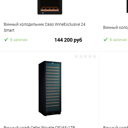
Винный холодильник Caso WineExclusive 24
Винный холо
Smart
144 200 руб
В наличии
В наличии
В корзину
Купить в 1 клик
Сравнение
Купить в 1
В избранное
В избранн
Винный шкаф Cellar Private CP165-1TB
Винный шкаф