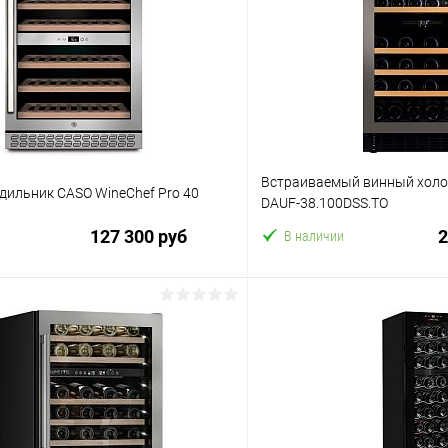
Встраиваемый винный холо
дильник CASO WineChef Pro 40
DAUF-38.100DSS.TO
127 300 руб
2
В наличии
В корзину
В корз
 клик
Сравнение
Купить в 1 клик
ое
В избранное