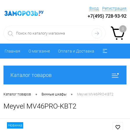
Вход
Регистрация
+7(495) 728-93-92
0
Главная
О магазине
Оплата и Доставка
Каталог товаров
•
•
Каталог товаров
Винные шкафы
Meyvel MV46PRO-KBT2
Meyvel MV46PRO-KBT2
Новинка