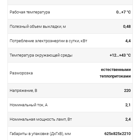
0…+7 °C
Рабочая температура
0,48
Полезный объем выкладки, м
4,4
Потребление электроэнергии в сутки, кВт
+12…+43 °C
Температура окружающей среды
естественными
Разморозка
теплопритоками
220
Напряжение, В
2,1
Номинальный ток, A
2,4
Номинальная мощность ламп, Вт
625х825х2210
Габариты в упаковке (ДхГхВ), мм