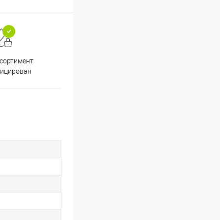
ссортимент
Скидки постоянным
фицирован
покупателям