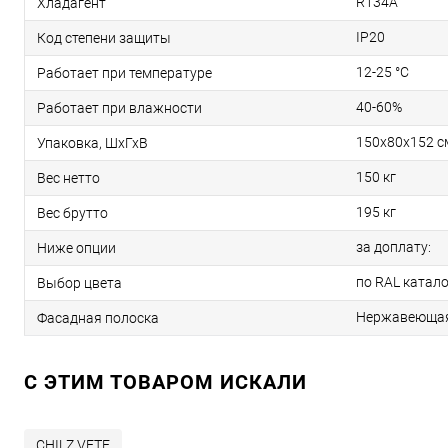
R134А
Хладагент
IP20
Код степени защиты
12-25 °С
Работает при температуре
40-60%
Работает при влажности
150х80х152 с
Упаковка, ШхГхВ
150 кг
Вес нетто
195 кг
Вес брутто
за доплату:
Ниже опции
по RAL катало
Выбор цвета
Нержавеющая
Фасадная полоска
C ЭТИМ ТОВАРОМ ИСКАЛИ
CHILZ VETE