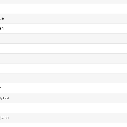
ые
ая
е
сутки
 фаза