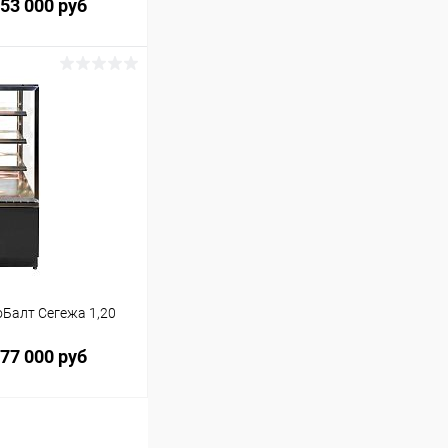
53 000 руб
ину
Сравнение
оБалт Сегежа 1,20
77 000 руб
ину