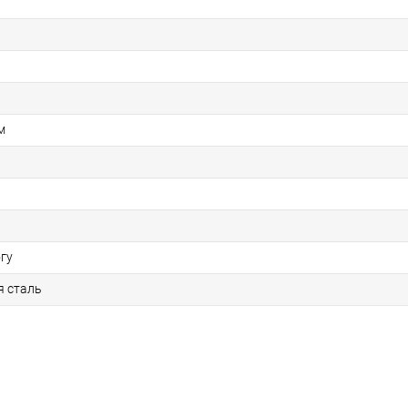
м
гу
 сталь