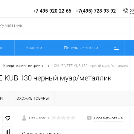
+7-495-920-22-66
+7(495) 728-93-92
З
ка
Новости
Полезные статьи
•
Кондитерские витрины
CHILZ VETE KUB 130 черный муар/металлик
E KUB 130 черный муар/металлик
КИ
ПОХОЖИЕ ТОВАРЫ
Отзывов: 0
Добавить отзыв
Описание товара: