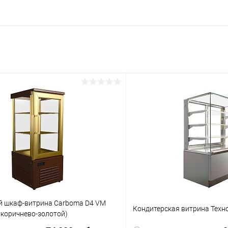
й шкаф-витрина Carboma D4 VM
Кондитерская витрина Техно
 коричнево-золотой)