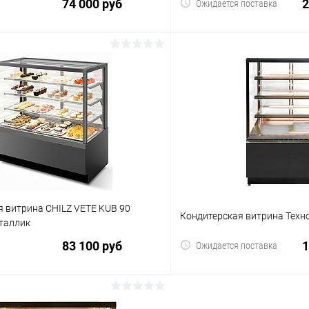
74 000 руб
2
Ожидается поставка
В корзину
В корз
 клик
Сравнение
Купить в 1 клик
ое
В избранное
я витрина CHILZ VETE KUB 90
Кондитерская витрина Техн
таллик
83 100 руб
1
Ожидается поставка
В корзину
В корз