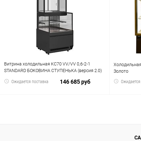
Купить в 1 клик
Сравнение
Купить в 1
В избранное
В избранн
Витрина холодильная KC70 VV/VV 0,6-2-1
Холодильная
STANDARD БОКОВИНА СТУПЕНЬКА (версия 2.0)
Золото
(9005)
146 685 руб
Ожидается поставка
Ожидается
В корзину
Купить в 1 клик
Сравнение
Купить в 1
В избранное
В избранн
СА