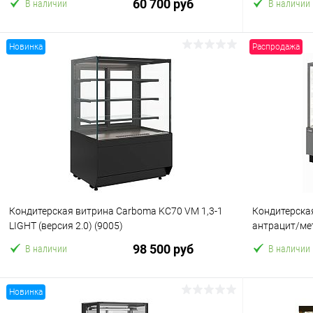
60 700 руб
В наличии
В наличии
Новинка
Распродажа
В корзину
Купить в 1 клик
Сравнение
Купить в 1
В избранное
В избранн
Кондитерская витрина Carboma KC70 VM 1,3-1
Кондитерска
LIGHT (версия 2.0) (9005)
антрацит/ме
98 500 руб
В наличии
В наличии
Новинка
В корзину