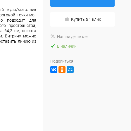
ый муар/металлик
орговой точки мог
Купить в 1 клик
но подходит для
го пространства,
а 64,2 см, высота
ки. Витрину можно
Нашли дешевле
оставить линию из
В наличии
Поделиться