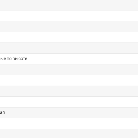
ые по высоте
е
кая