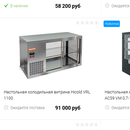
58 200 руб
В наличии
Ожидается
Новинка
В корзину
Купить в 1 клик
Сравнение
Купить в 1
В избранное
В избранн
Настольная холодильная витрина Hicold VRL
Настольная 
1100
AC59 VM 0,7-1
91 000 руб
Ожидается поставка
Ожидается