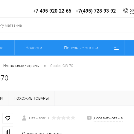
+7-495-920-22-66
+7(495) 728-93-92
З
ка
Новости
Полезные статьи
•
Настольные витрины
Cooleq CW-70
-70
КИ
ПОХОЖИЕ ТОВАРЫ
Отзывов: 0
Добавить отзыв
Описание товара: