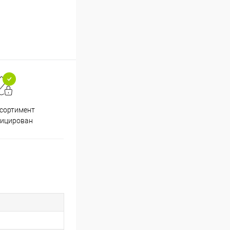
ссортимент
Скидки постоянным
фицирован
покупателям