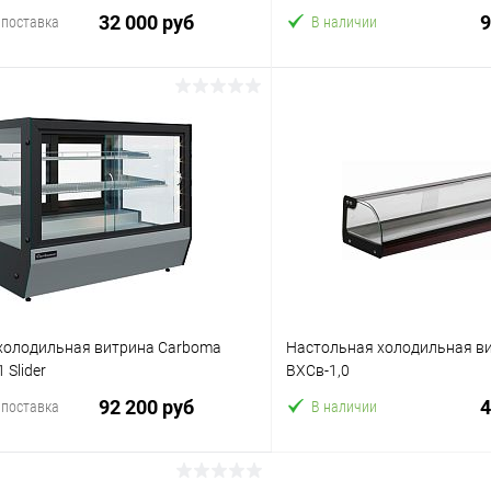
32 000 руб
9
 поставка
В наличии
В корзину
В корз
 клик
Сравнение
Купить в 1 клик
ое
В избранное
холодильная витрина Carboma
Настольная холодильная в
 Slider
ВХСв-1,0
92 200 руб
4
 поставка
В наличии