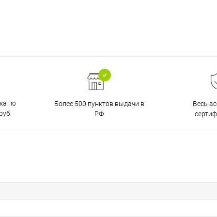
ка по
Более 500 пунктов выдачи в
Весь а
руб.
РФ
серти