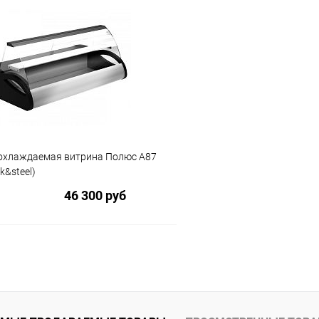
В корзину
В корз
 клик
Сравнение
Купить в 1 клик
ое
В избранное
охлаждаемая витрина Полюс A87
ck&steel)
46 300 руб
В корзину
 клик
Сравнение
ое