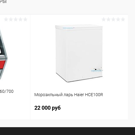
АРЫ
Х
60/700
Х
Морозильный ларь Haier HCE100R
(
22 000 руб
9