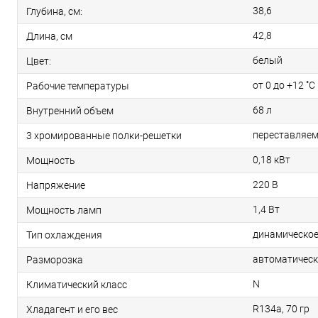
38,6
Глубина, см:
42,8
Длина, см
белый
Цвет:
от 0 до +12 ˚C
Рабочие температуры
68 л
Внутренний объем
переставляем
3 хромированные полки-решетки
0,18 кВт
Мощность
220 В
Напряжение
1,4 Вт
Мощность ламп
динамическо
Тип охлаждения
автоматичес
Разморозка
N
Климатический класс
R134a, 70 гр
Хладагент и его вес