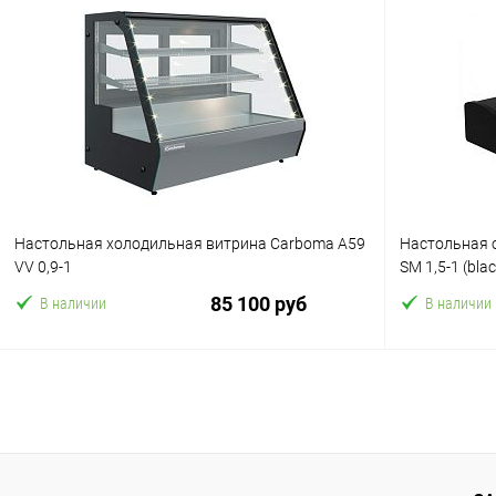
В корзину
Купить в 1 клик
Сравнение
Купить в 1
В избранное
В избранн
Настольная холодильная витрина Carboma A59
Настольная 
VV 0,9-1
SM 1,5-1 (bla
85 100 руб
В наличии
В наличии
В корзину
Купить в 1 клик
Сравнение
Купить в 1
В избранное
В избранн