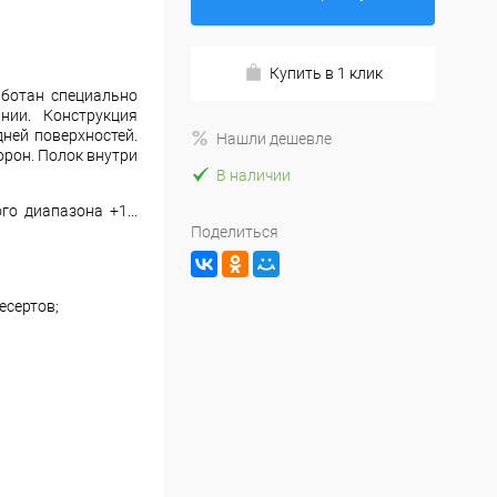
Купить в 1 клик
ботан специально
нии. Конструкция
дней поверхностей.
Нашли дешевле
орон. Полок внутри
В наличии
о диапазона +1...
Поделиться
есертов;