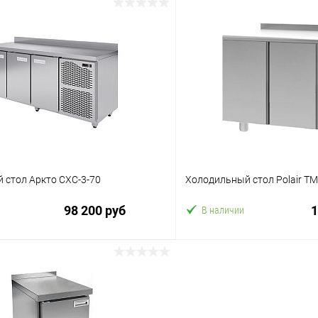
В корзину
В корз
 клик
Сравнение
Купить в 1 клик
ое
В избранное
 стол Аркто СХС-3-70
Холодильный стол Polair T
98 200 руб
1
В наличии
В корзину
В корз
 клик
Сравнение
Купить в 1 клик