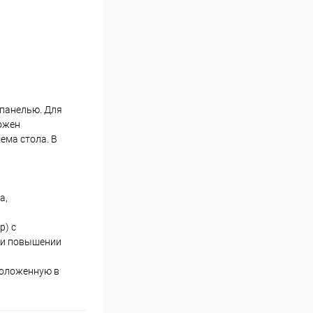
 панелью. Для
ложен
ема стола. В
а,
р) с
ри повышении
сположенную в