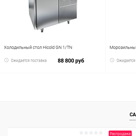
В избранное
В избранн
Холодильный стол Hicold GN 1/TN
Морозильный
88 800 руб
Ожидается поставка
Ожидается
В корзину
Купить в 1 клик
Сравнение
Купить в 1
В избранное
В избранн
СА
Распродажа