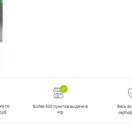
ка по
Более 500 пунктов выдачи в
Весь а
руб.
РФ
серти