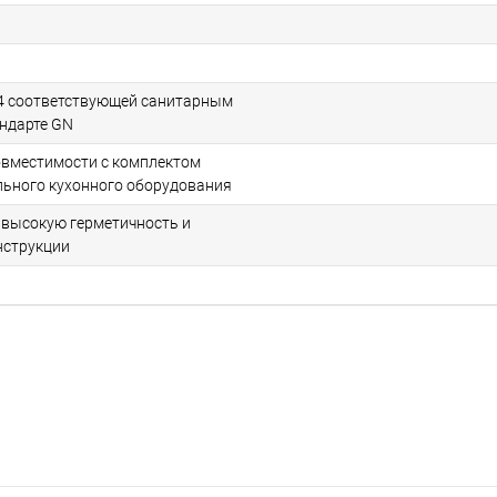
04 соответствующей санитарным
андарте GN
овместимости с комплектом
ьного кухонного оборудования
 высокую герметичность и
нструкции